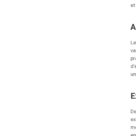
et
A
Le
va
pr
d’
un
E
De
ex
mé
en