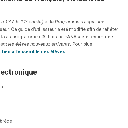
re
e
la 1
à la 12
année)
et le
Programme d’appui aux
eur. Ce guide d’utilisateur a été modifié afin de refléter
scrits au programme d’ALF ou au PANA a été renommée
uant les élèves nouveaux arrivants.
Pour plus
utien à l’ensemble des élèves
.
électronique
es
:
Abrégé