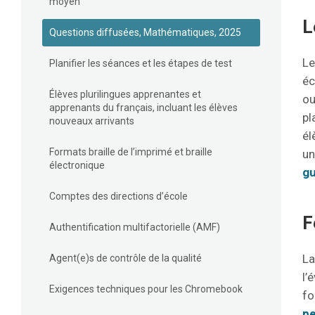
moyen
L
Questions diffusées, Mathématiques, 2025
Le
Planifier les séances et les étapes de test
éc
Élèves plurilingues apprenantes et
ou
apprenants du français, incluant les élèves
pl
nouveaux arrivants
él
Formats braille de l’imprimé et braille
un
électronique
gu
Comptes des directions d’école
F
Authentification multifactorielle (AMF)
La
Agent(e)s de contrôle de la qualité
l’
Exigences techniques pour les Chromebook
fo
pe