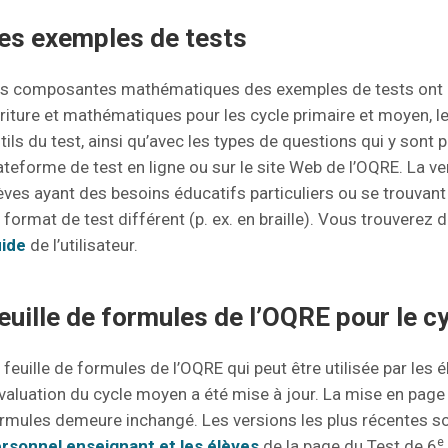
es exemples de tests
s composantes mathématiques des exemples de tests ont été
riture et mathématiques pour les cycle primaire et moyen, le
tils du test, ainsi qu’avec les types de questions qui y sont 
ateforme de test en ligne ou sur le site Web de l’OQRE. La ve
èves ayant des besoins éducatifs particuliers ou se trouvan
 format de test différent (p. ex. en braille). Vous trouverez
ide
de l’utilisateur.
euille de formules de l’OQRE pour le 
 feuille de formules de l’OQRE qui peut être utilisée par l
évaluation du cycle moyen a été mise à jour. La mise en page a
rmules demeure inchangé. Les versions les plus récentes s
e
rsonnel enseignant et les élèves
de la page du Test de 6