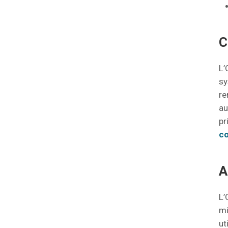
C
L’
sy
re
au
pr
c
A
L’
mi
ut