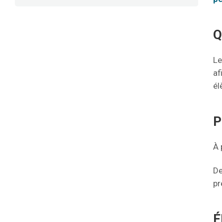
Q
Le
af
él
P
À 
De
pr
É