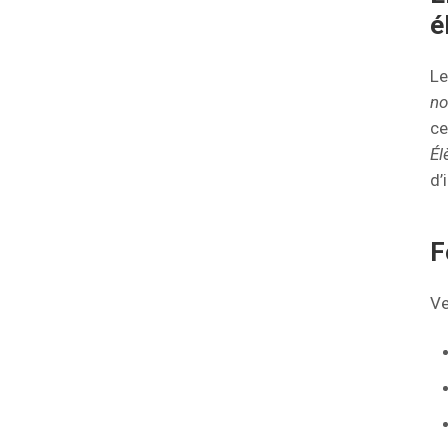
é
L
no
ce
Él
d’
F
Ve